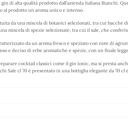
n gin di alta qualità prodotto dall’azienda italiana Bianchi. 
o al prodotto un aroma unico e intenso.
ituita da una miscela di botanici selezionati, tra cui bacche 
na miscela di spezie selezionate, tra cui il sale, che conferis
aratterizzato da un aroma fresco e speziato con note di agrumi
nso e deciso di erbe aromatiche e spezie, con un finale legg
eparare cocktail classici come il gin tonic, ma si presta anc
nchi Sale cl 70 è presentato in una bottiglia elegante da 70 cl