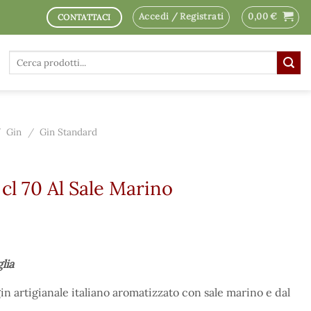
Accedi / Registrati
0,00
€
CONTATTACI
Cerca:
/
Gin
/
Gin Standard
 cl 70 Al Sale Marino
glia
in artigianale italiano aromatizzato con sale marino e dal