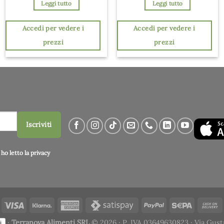
Leggi tutto
Leggi tutto
Accedi per vedere i
Accedi per vedere i
prezzi
prezzi
Iscriviti
ho letto la
privacy
·
Terranova Alimenti SRL
© 2026 · P. IVA 03649630823 · Via Gust
i