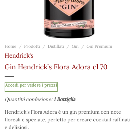
Home
/
Prodotti
/
Distillati
/
Gin
/
Gin Premium
Hendrick's
Gin Hendrick’s Flora Adora cl 70
Accedi per vedere i prezzi
Quantità confezione:
1 Bottiglia
Hendrick’s Flora Adora è un gin premium con note
floreali e speziate, perfetto per creare cocktail raffinati
e deliziosi.