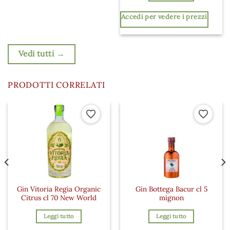
Accedi per vedere i prezzi
Vedi tutti →
PRODOTTI CORRELATI
 ai preferiti
Aggiungi ai preferiti
Aggiungi a
Gin Vitoria Regia Organic
Gin Bottega Bacur cl 5
Citrus cl 70 New World
mignon
Leggi tutto
Leggi tutto