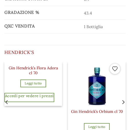
GRADAZIONE %
43.4
QXC VENDITA
1 Bottiglia
HENDRICK'S
Gin Hendrick’s Flora Adora
 ai preferiti
Aggiungi ai preferiti
Aggiungi a
cl 70
Leggi tutto
Accedi per vedere i prezzi
Gin Hendrick’s Orbium cl 70
Leggi tutto