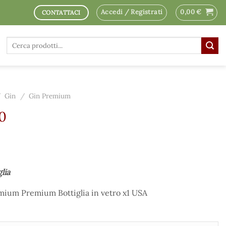
Accedi / Registrati
0,00
€
CONTATTACI
Cerca:
/
Gin
/
Gin Premium
70
glia
emium Premium Bottiglia in vetro x1 USA