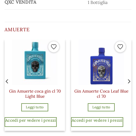
QXC VENDITA
1 Bottiglia
AMUERTE
 ai preferiti
Aggiungi ai preferiti
Aggiungi a
Gin Amuerte coca gin cl 70
Gin Amuerte Coca Leaf Blue
Light Blue
cl 70
Leggi tutto
Leggi tutto
Accedi per vedere i prezzi
Accedi per vedere i prezzi