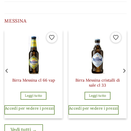
MESSINA
 ai preferiti
Aggiungi ai preferiti
Aggiungi a
Birra Messina cristalli di
Birra Messina cl 66 vap
sale cl 33
Leggi tutto
Leggi tutto
Accedi per vedere i prezzi
Accedi per vedere i prezzi
Vedi tutti →