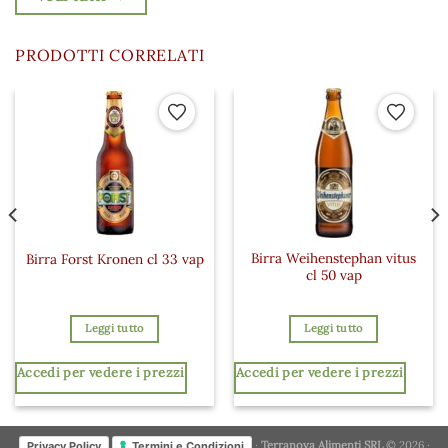
PRODOTTI CORRELATI
 ai preferiti
Aggiungi ai preferiti
Aggiungi a
Birra Weihenstephan vitus
Birra Forst Kronen cl 33 vap
cl 50 vap
Leggi tutto
Leggi tutto
Accedi per vedere i prezzi
Accedi per vedere i prezzi
·
Terranova Alimenti SRL
© 2026 ·
Privacy Policy
Termini e Condizioni