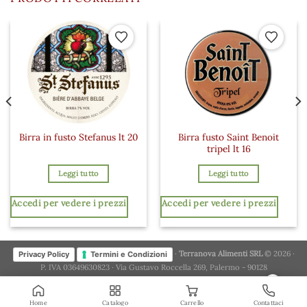
 ai preferiti
Aggiungi ai preferiti
Aggiungi a
Birra fusto Saint Benoit
Birra in fusto Stefanus lt 20
tripel lt 16
Leggi tutto
Leggi tutto
Accedi per vedere i prezzi
Accedi per vedere i prezzi
·
Terranova Alimenti SRL
© 2026 ·
Privacy Policy
Termini e Condizioni
P. IVA 03649630823 · Via Gustavo Roccella 269, Palermo - 90128
×
Home
Catalogo
Carrello
Contattaci