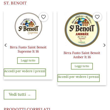
ST. BENOIT
 ai preferiti
Aggiungi ai preferiti
Aggiungi a
Birra Fusto Saint Benoit
Supreme lt 16
Birra Fusto Saint Benoit
Amber lt 16
Leggi tutto
Leggi tutto
Accedi per vedere i prezzi
Accedi per vedere i prezzi
Vedi tutti →
PRODOTTI CORRELATI