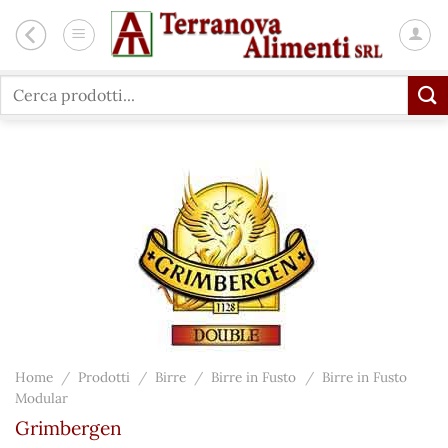
Salta
ai
contenuti
Cerca:
Home
/
Prodotti
/
Birre
/
Birre in Fusto
/
Birre in Fusto
Modular
Grimbergen