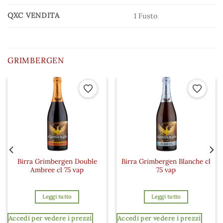
QXC VENDITA
1 Fusto
GRIMBERGEN
 ai preferiti
Aggiungi ai preferiti
Aggiungi a
Birra Grimbergen Double
Birra Grimbergen Blanche cl
Ambree cl 75 vap
75 vap
Leggi tutto
Leggi tutto
Accedi per vedere i prezzi
Accedi per vedere i prezzi