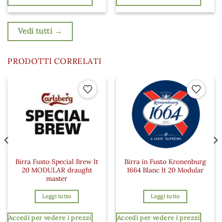
Vedi tutti →
PRODOTTI CORRELATI
 ai preferiti
Aggiungi ai preferiti
Aggiungi a
Birra Fusto Special Brew lt
Birra in Fusto Kronenburg
20 MODULAR draught
1664 Blanc lt 20 Modular
master
Leggi tutto
Leggi tutto
Accedi per vedere i prezzi
Accedi per vedere i prezzi