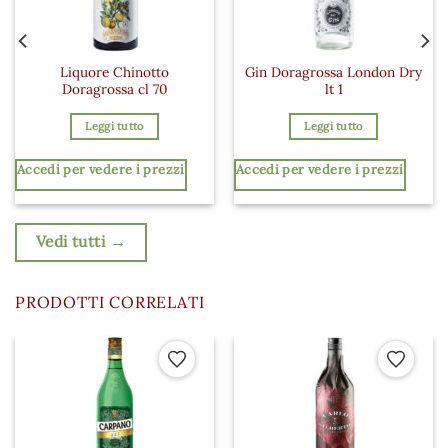
Liquore Chinotto
Gin Doragrossa London Dry
Doragrossa cl 70
lt 1
Leggi tutto
Leggi tutto
Accedi per vedere i prezzi
Accedi per vedere i prezzi
Vedi tutti →
PRODOTTI CORRELATI
 ai preferiti
Aggiungi ai preferiti
Aggiungi a