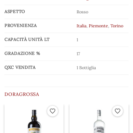
ASPETTO
Rosso
PROVENIENZA
Italia
,
Piemonte
,
Torino
CAPACITÀ UNITÀ LT
1
GRADAZIONE %
17
QXC VENDITA
1 Bottiglia
DORAGROSSA
 ai preferiti
Aggiungi ai preferiti
Aggiungi a