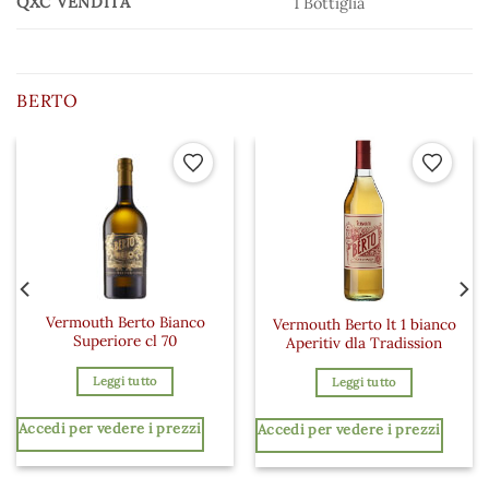
QXC VENDITA
1 Bottiglia
BERTO
 ai preferiti
Aggiungi ai preferiti
Aggiungi a
Vermouth Berto Bianco
Vermouth Berto lt 1 bianco
Superiore cl 70
Aperitiv dla Tradission
Leggi tutto
Leggi tutto
Accedi per vedere i prezzi
Accedi per vedere i prezzi