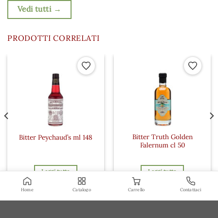
Vedi tutti →
PRODOTTI CORRELATI
 ai preferiti
Aggiungi ai preferiti
Aggiungi a
Bitter Truth Golden
Bitter Peychaud’s ml 148
Falernum cl 50
Leggi tutto
Leggi tutto
Home
Catalogo
Carrello
Contattaci
Accedi per vedere i prezzi
Accedi per vedere i prezzi