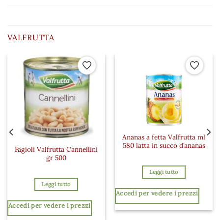
VALFRUTTA
 ai preferiti
Aggiungi ai preferiti
Aggiungi a
Ananas a fetta Valfrutta ml
580 latta in succo d’ananas
Fagioli Valfrutta Cannellini
gr 500
Leggi tutto
Leggi tutto
Accedi per vedere i prezzi
Accedi per vedere i prezzi