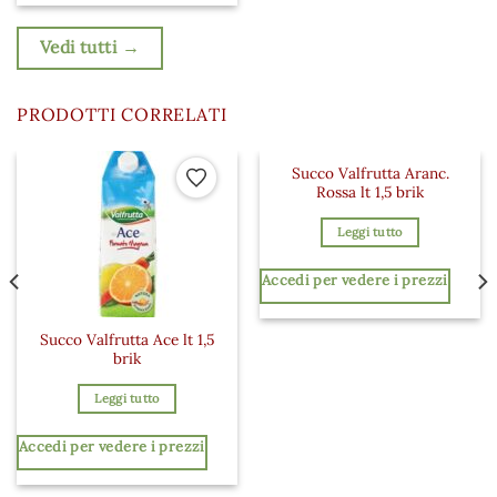
Vedi tutti →
PRODOTTI CORRELATI
Succo Valfrutta Aranc.
 ai preferiti
Aggiungi ai preferiti
Aggiungi a
Rossa lt 1,5 brik
Leggi tutto
Accedi per vedere i prezzi
Succo Valfrutta Ace lt 1,5
brik
Leggi tutto
Accedi per vedere i prezzi