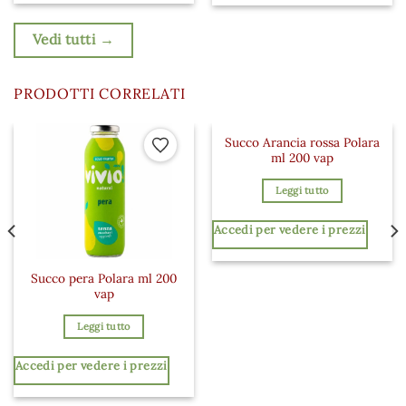
Vedi tutti →
PRODOTTI CORRELATI
Succo Arancia rossa Polara
 ai preferiti
Aggiungi ai preferiti
Aggiungi a
ml 200 vap
Leggi tutto
Accedi per vedere i prezzi
Succo pera Polara ml 200
vap
Leggi tutto
Accedi per vedere i prezzi