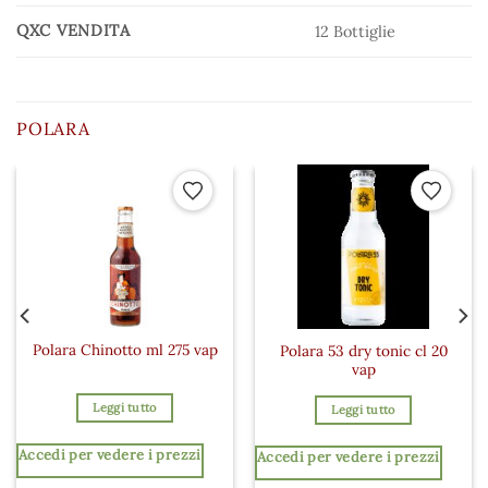
QXC VENDITA
12 Bottiglie
POLARA
 ai preferiti
Aggiungi ai preferiti
Aggiungi a
Polara Chinotto ml 275 vap
Polara 53 dry tonic cl 20
vap
Leggi tutto
Leggi tutto
Accedi per vedere i prezzi
Accedi per vedere i prezzi