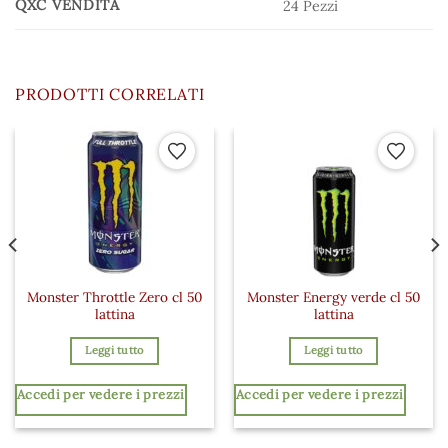
QXC VENDITA
24 Pezzi
PRODOTTI CORRELATI
 ai preferiti
Aggiungi ai preferiti
Aggiungi a
Monster Throttle Zero cl 50
Monster Energy verde cl 50
lattina
lattina
Leggi tutto
Leggi tutto
Accedi per vedere i prezzi
Accedi per vedere i prezzi