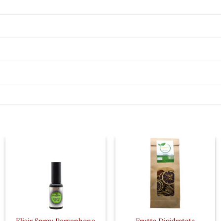
Elisir Spray Persephone
Frutta Disidratata