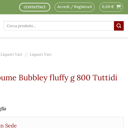
Accedi / Registrati
0,00
€
CONTATTACI
Cerca:
Liquori Vari
/
Liquori Vari
ume Bubbley fluffy g 800 Tuttidi
glia
in Sede