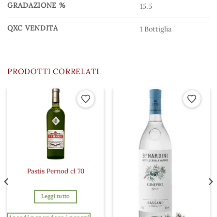
GRADAZIONE %
15.5
QXC VENDITA
1 Bottiglia
PRODOTTI CORRELATI
 ai preferiti
Aggiungi ai preferiti
Aggiungi a
Pastis Pernod cl 70
Leggi tutto