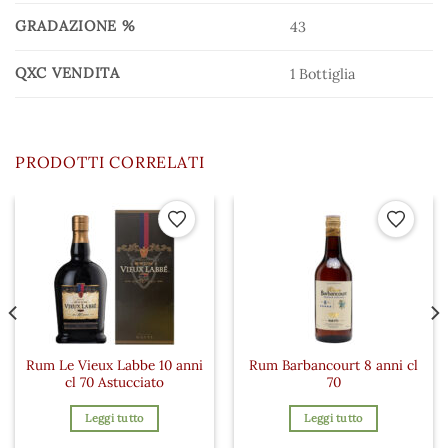
GRADAZIONE %
43
QXC VENDITA
1 Bottiglia
PRODOTTI CORRELATI
 ai preferiti
Aggiungi ai preferiti
Aggiungi a
Rum Le Vieux Labbe 10 anni
Rum Barbancourt 8 anni cl
cl 70 Astucciato
70
Leggi tutto
Leggi tutto