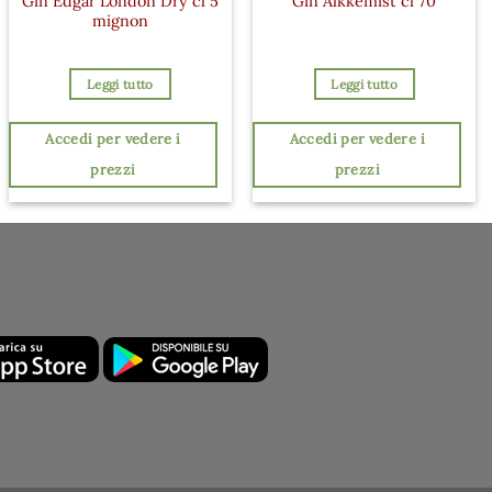
Gin Edgar London Dry cl 5
Gin Alkkemist cl 70
mignon
Leggi tutto
Leggi tutto
Accedi per vedere i
Accedi per vedere i
prezzi
prezzi