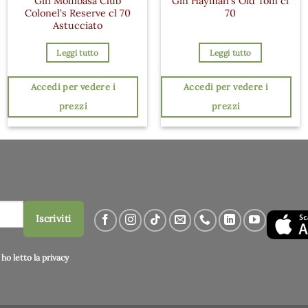
Gin Mombasa Club
Gin Hayman’s Old Tom cl
Colonel’s Reserve cl 70
70
Astucciato
Leggi tutto
Leggi tutto
Accedi per vedere i
Accedi per vedere i
prezzi
prezzi
Iscriviti
ho letto la
privacy