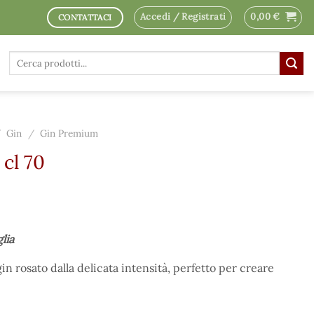
Accedi / Registrati
0,00
€
CONTATTACI
Cerca:
/
Gin
/
Gin Premium
 cl 70
glia
in rosato dalla delicata intensità, perfetto per creare