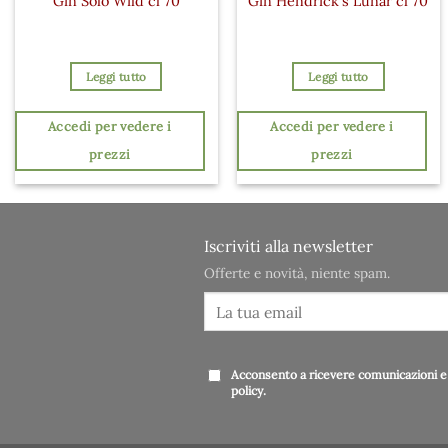
Gin Solo Wild cl 70
Gin Hendrick’s Lunar cl 70
Leggi tutto
Leggi tutto
Accedi per vedere i
Accedi per vedere i
prezzi
prezzi
Iscriviti alla newsletter
Offerte e novità, niente spam.
Acconsento a ricevere comunicazioni e 
policy
.