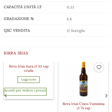
CAPACITÀ UNITÀ LT
0.33
GRADAZIONE %
6.8
QXC VENDITA
12 Bottiglie
BIRRA IRIAS
Birra Irias Aura cl 33 vap
 ai preferiti
Aggiungi ai preferiti
Aggiungi a
cruda
Leggi tutto
Accedi per vedere i prezzi
Birra Irias Cincu Tummina
cl 75 vap