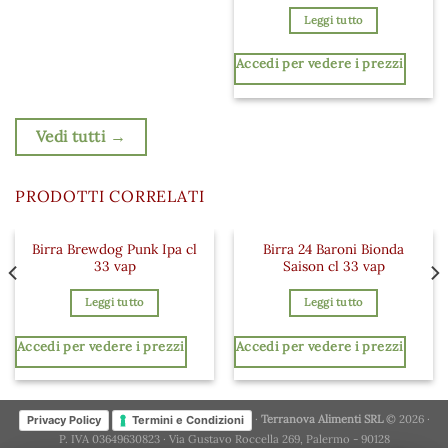
Leggi tutto
Accedi per vedere i prezzi
Vedi tutti →
PRODOTTI CORRELATI
Birra Brewdog Punk Ipa cl
Birra 24 Baroni Bionda
 ai preferiti
Aggiungi ai preferiti
Aggiungi a
33 vap
Saison cl 33 vap
Leggi tutto
Leggi tutto
Accedi per vedere i prezzi
Accedi per vedere i prezzi
·
Terranova Alimenti SRL
© 2026 ·
Privacy Policy
Termini e Condizioni
P. IVA 03649630823 · Via Gustavo Roccella 269, Palermo - 90128