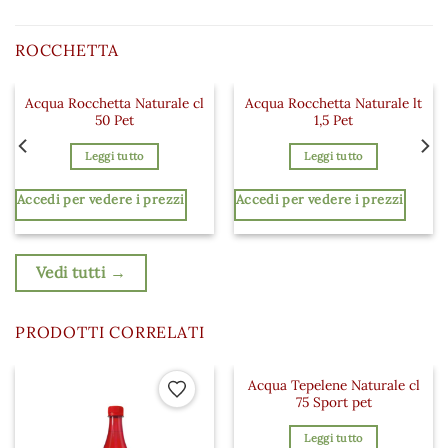
ROCCHETTA
Acqua Rocchetta Naturale cl
Acqua Rocchetta Naturale lt
 ai preferiti
Aggiungi ai preferiti
Aggiungi a
50 Pet
1,5 Pet
Leggi tutto
Leggi tutto
Accedi per vedere i prezzi
Accedi per vedere i prezzi
Vedi tutti →
PRODOTTI CORRELATI
Acqua Tepelene Naturale cl
 ai preferiti
Aggiungi ai preferiti
Aggiungi a
75 Sport pet
Leggi tutto