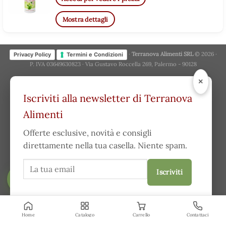
Mostra dettagli
·
Terranova Alimenti SRL
© 2026 ·
Privacy Policy
Termini e Condizioni
P. IVA 03649630823 · Via Gustavo Roccella 269, Palermo - 90128
×
Iscriviti alla newsletter di Terranova
Alimenti
Offerte esclusive, novità e consigli
direttamente nella tua casella. Niente spam.
Iscriviti
FILTRA
Acconsento a ricevere comunicazioni e ho letto la
privacy
policy
.
Home
Catalogo
Carrello
Contattaci