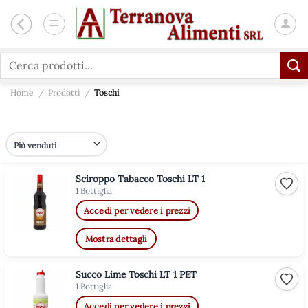
Salta
ai
contenuti
Cerca:
Home
/
Prodotti
/
Toschi
Sciroppo Tabacco Toschi LT 1
Aggiu
1 Bottiglia
Accedi per vedere i prezzi
Mostra dettagli
Succo Lime Toschi LT 1 PET
Aggiu
1 Bottiglia
Accedi per vedere i prezzi