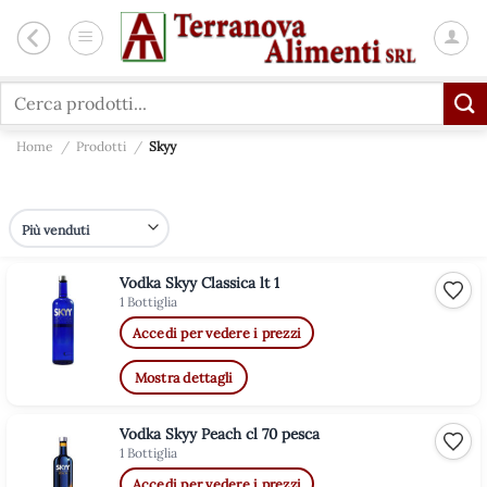
Salta
ai
contenuti
Cerca:
Home
/
Prodotti
/
Skyy
Vodka Skyy Classica lt 1
Aggiu
1 Bottiglia
Accedi per vedere i prezzi
Mostra dettagli
Vodka Skyy Peach cl 70 pesca
Aggiu
1 Bottiglia
Accedi per vedere i prezzi