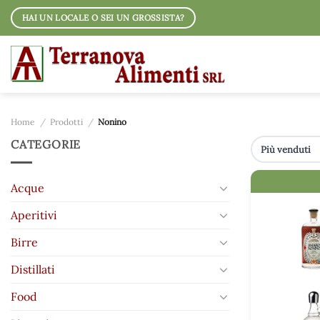
Salta
HAI UN LOCALE O SEI UN GROSSISTA?
ai
contenuti
Home
/
Prodotti
/
Nonino
CATEGORIE
IMMAGINE
Acque
Aperitivi
Birre
Distillati
Food