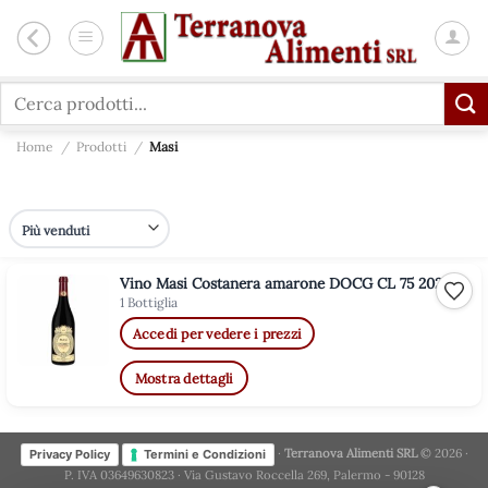
Salta
ai
contenuti
Cerca:
Home
/
Prodotti
/
Masi
Vino Masi Costanera amarone DOCG CL 75 2020
Aggiu
1 Bottiglia
Accedi per vedere i prezzi
Mostra dettagli
·
Terranova Alimenti SRL
© 2026 ·
Privacy Policy
Termini e Condizioni
P. IVA 03649630823 · Via Gustavo Roccella 269, Palermo - 90128