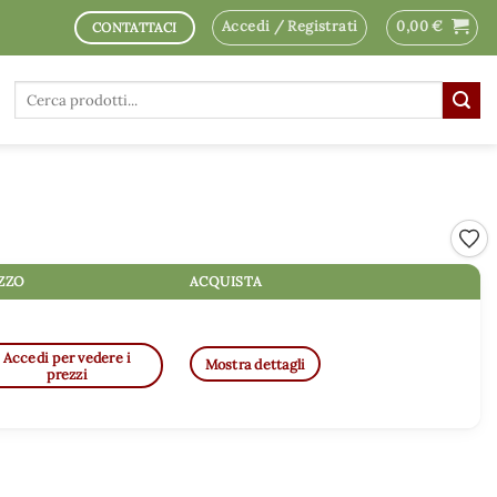
Accedi / Registrati
0,00
€
CONTATTACI
Cerca:
Aggi
ZZO
ACQUISTA
Accedi per vedere i
Mostra dettagli
prezzi