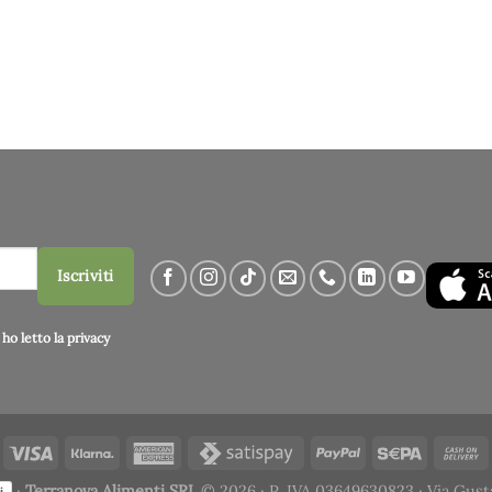
Iscriviti
ho letto la
privacy
·
Terranova Alimenti SRL
© 2026 · P. IVA 03649630823 · Via Gust
i