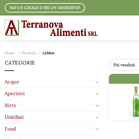
Salta
HAI UN LOCALE O SEI UN GROSSISTA?
ai
contenuti
Home
/
Prodotti
/
Leblon
CATEGORIE
IMMAGINE
Acque
Aperitivi
Birre
Distillati
Food