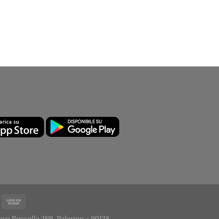
avo Roccella 269, Palermo - 90128