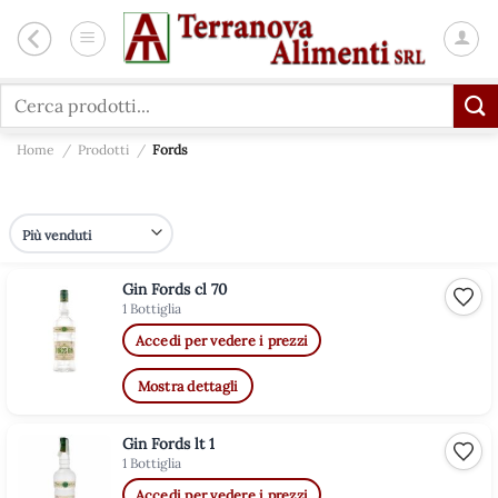
Salta
ai
contenuti
Cerca:
Home
/
Prodotti
/
Fords
Gin Fords cl 70
Aggiu
1 Bottiglia
Accedi per vedere i prezzi
Mostra dettagli
Gin Fords lt 1
Aggiu
1 Bottiglia
Accedi per vedere i prezzi