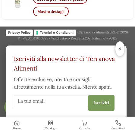
Mostra dettagli
·
Terranova Alimenti SRL
© 2026 ·
Privacy Policy
Termini e Condizioni
P. IVA 03649630823 · Via Gustavo Roccella 269, Palermo - 90128
×
Iscriviti alla newsletter di Terranova
Alimenti
Offerte esclusive, novità e consigli
direttamente nella tua casella. Niente spam.
Iscriviti
FILTRA
Acconsento a ricevere comunicazioni e ho letto la
privacy
policy
.
Home
Catalogo
Carrello
Contattaci