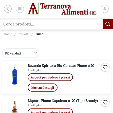
Salta
ai
contenuti
Cerca:
Home
/
Prodotti
/
Fiume
Bevanda Spiritosa Blu Curacao Fiume cl70
Aggiu
1 Bottiglia
Accedi per vedere i prezzi
Mostra dettagli
Liquore Fiume Napoleon cl 70 (Tipo Brandy)
Aggiu
1 Bottiglia
Accedi per vedere i prezzi