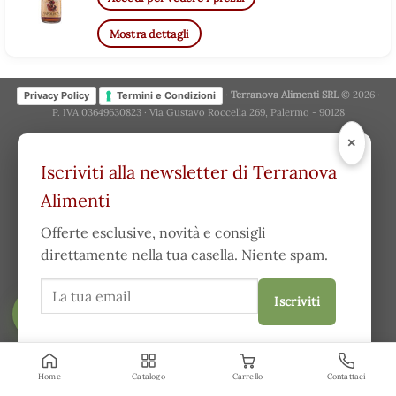
Mostra dettagli
·
Terranova Alimenti SRL
© 2026 ·
Privacy Policy
Termini e Condizioni
P. IVA 03649630823 · Via Gustavo Roccella 269, Palermo - 90128
×
Iscriviti alla newsletter di Terranova
Alimenti
Offerte esclusive, novità e consigli
direttamente nella tua casella. Niente spam.
Iscriviti
FILTRA
Acconsento a ricevere comunicazioni e ho letto la
privacy
policy
.
Home
Catalogo
Carrello
Contattaci