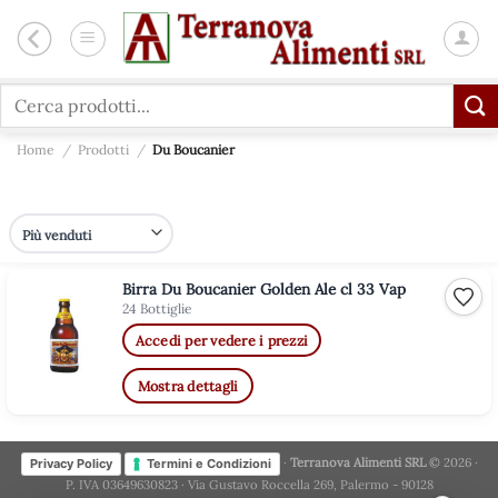
Salta
ai
contenuti
Cerca:
Home
/
Prodotti
/
Du Boucanier
Birra Du Boucanier Golden Ale cl 33 Vap
Aggiu
24 Bottiglie
Accedi per vedere i prezzi
Mostra dettagli
·
Terranova Alimenti SRL
© 2026 ·
Privacy Policy
Termini e Condizioni
P. IVA 03649630823 · Via Gustavo Roccella 269, Palermo - 90128