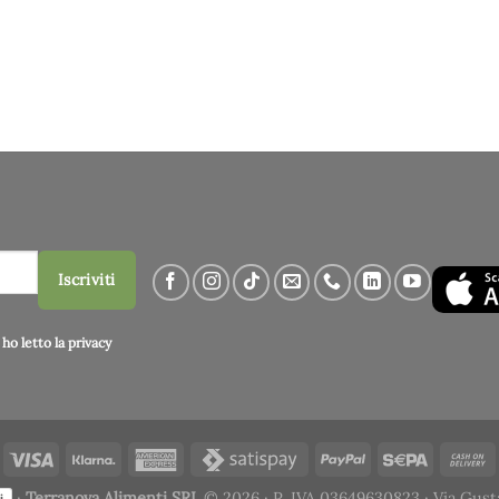
Iscriviti
ho letto la
privacy
·
Terranova Alimenti SRL
© 2026 · P. IVA 03649630823 · Via Gust
i