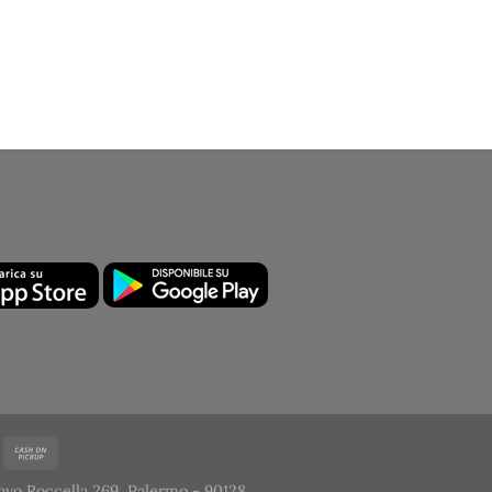
avo Roccella 269, Palermo - 90128