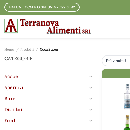
Salta
HAI UN LOCALE O SEI UN GROSSISTA?
ai
contenuti
Home
/
Prodotti
/
Coca Buton
CATEGORIE
IMMAGINE
Acque
Aperitivi
Birre
Distillati
Food