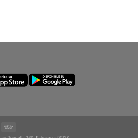
avo Roccella 269, Palermo - 90128