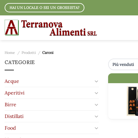
Salta
HAI UN LOCALE O SEI UN GROSSISTA?
ai
contenuti
Home
/
Prodotti
/
Caroni
CATEGORIE
IMMAGINE
Acque
Aperitivi
Birre
Distillati
Food