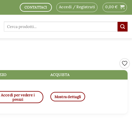
Accedi / Registrati
0,00
€
CONTATTACI
Cerca:
Aggi
ZZO
ACQUISTA
Accedi per vedere i
Mostra dettagli
prezzi