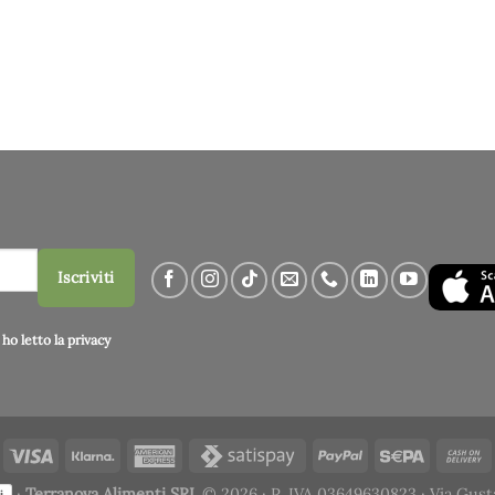
Iscriviti
ho letto la
privacy
·
Terranova Alimenti SRL
© 2026 · P. IVA 03649630823 · Via Gust
i