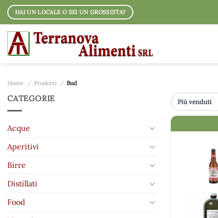
Salta
HAI UN LOCALE O SEI UN GROSSISTA?
ai
contenuti
Home
/
Prodotti
/
Bud
CATEGORIE
IMMAGINE
Acque
Aperitivi
Birre
Distillati
Food