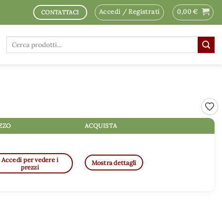
Accedi / Registrati
0,00
€
CONTATTACI
Cerca:
Aggi
ZZO
ACQUISTA
Accedi per vedere i
Mostra dettagli
prezzi