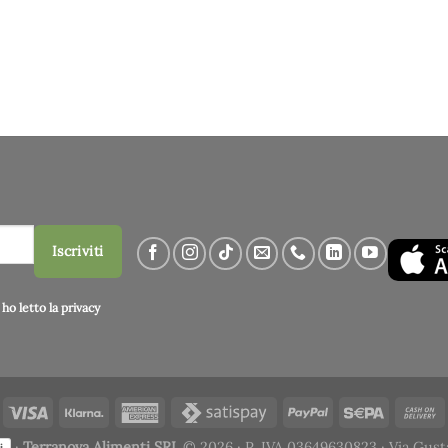
Iscriviti
ho letto la
privacy
·
Terranova Alimenti SRL
© 2026 · P. IVA 03649630823 · Via Gust
i