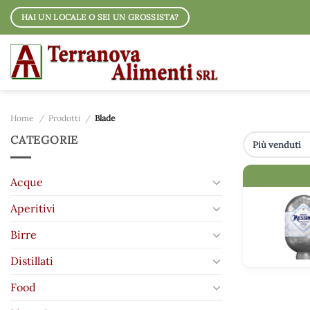
Salta
HAI UN LOCALE O SEI UN GROSSISTA?
ai
contenuti
Home
/
Prodotti
/
Blade
CATEGORIE
IMMAGINE
Acque
Aperitivi
Birre
Distillati
Food