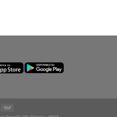
avo Roccella 269, Palermo - 90128