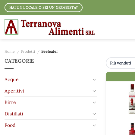
Salta
HAI UN LOCALE O SEI UN GROSSISTA?
ai
contenuti
Home
/
Prodotti
/
Beefeater
CATEGORIE
IMMAGINE
Acque
Aperitivi
Birre
Distillati
Food