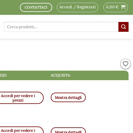
Accedi / Registrati
0,00
€
CONTATTACI
Cerca:
Aggi
Aggi
Aggi
Aggi
Aggi
Aggi
Aggi
Aggi
ZZO
ACQUISTA
Accedi per vedere i
Mostra dettagli
prezzi
Accedi per vedere i
Mostra dettagli