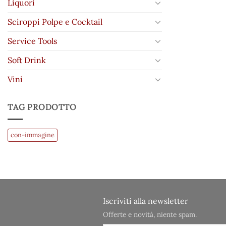
Liquori
Sciroppi Polpe e Cocktail
Service Tools
Soft Drink
Vini
TAG PRODOTTO
con-immagine
Iscriviti alla newsletter
Offerte e novità, niente spam.