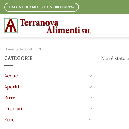
Salta
HAI UN LOCALE O SEI UN GROSSISTA?
ai
contenuti
Home
/
Prodotti
/
1
CATEGORIE
Non è stato 
Acque
Aperitivi
Birre
Distillati
Food