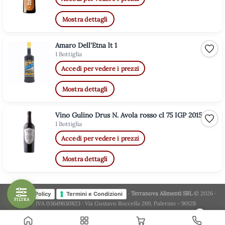
Mostra dettagli
Amaro Dell'Etna lt 1
Aggiu
1 Bottiglia
Accedi per vedere i prezzi
Mostra dettagli
Vino Gulino Drus N. Avola rosso cl 75 IGP 2015
Aggiu
1 Bottiglia
Accedi per vedere i prezzi
Mostra dettagli
·
Terranova Alimenti SRL
© 2026 ·
Privacy Policy
Termini e Condizioni
FILTRA
P. IVA 03649630823 · Via Gustavo Roccella 269, Palermo - 90128
×