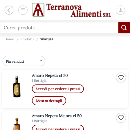
Salta
ai
contenuti
Cerca:
Home
/
Prodotti
/
Siracusa
Amaro Nepeta cl 50
Aggiu
1 Bottiglia
Accedi per vedere i prezzi
Mostra dettagli
Amaro Nepeta Majora cl 50
Aggiu
1 Bottiglia
Accedi per vedere i prezzi