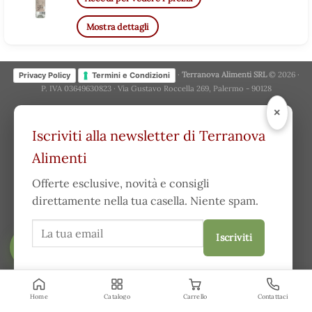
Mostra dettagli
·
Terranova Alimenti SRL
© 2026 ·
Privacy Policy
Termini e Condizioni
P. IVA 03649630823 · Via Gustavo Roccella 269, Palermo - 90128
×
Iscriviti alla newsletter di Terranova
Alimenti
Offerte esclusive, novità e consigli
direttamente nella tua casella. Niente spam.
Iscriviti
FILTRA
Acconsento a ricevere comunicazioni e ho letto la
privacy
policy
.
Home
Catalogo
Carrello
Contattaci