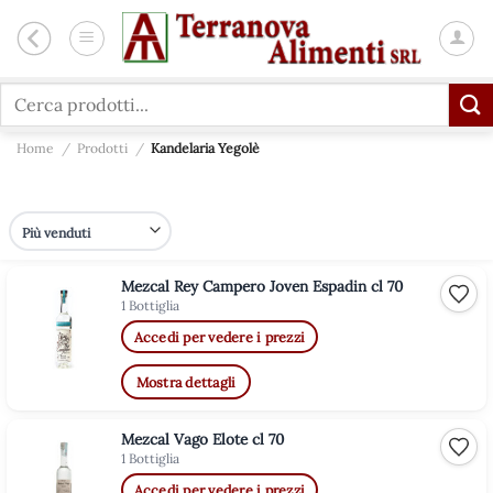
Salta
ai
contenuti
Cerca:
Home
/
Prodotti
/
Kandelaria Yegolè
Mezcal Rey Campero Joven Espadin cl 70
Aggiu
1 Bottiglia
Accedi per vedere i prezzi
Mostra dettagli
Mezcal Vago Elote cl 70
Aggiu
1 Bottiglia
Accedi per vedere i prezzi