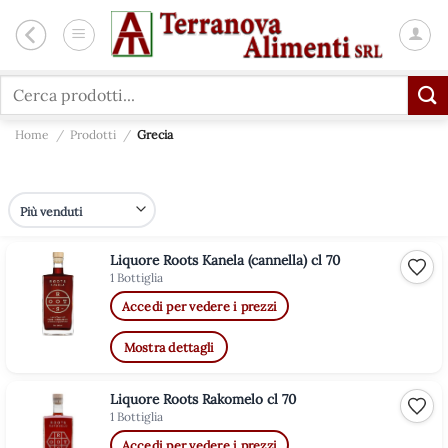
Salta
ai
contenuti
Cerca:
Home
/
Prodotti
/
Grecia
Liquore Roots Kanela (cannella) cl 70
Aggiu
1 Bottiglia
Accedi per vedere i prezzi
Mostra dettagli
Liquore Roots Rakomelo cl 70
Aggiu
1 Bottiglia
Accedi per vedere i prezzi