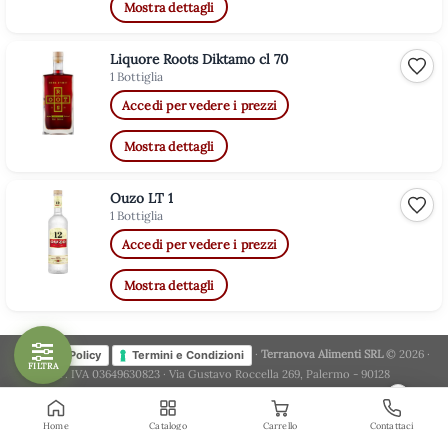
Mostra dettagli
Liquore Roots Diktamo cl 70
Aggiu
1 Bottiglia
Accedi per vedere i prezzi
Mostra dettagli
Ouzo LT 1
Aggiu
1 Bottiglia
Accedi per vedere i prezzi
Mostra dettagli
·
Terranova Alimenti SRL
© 2026 ·
Privacy Policy
Termini e Condizioni
FILTRA
P. IVA 03649630823 · Via Gustavo Roccella 269, Palermo - 90128
×
Home
Catalogo
Carrello
Contattaci
Iscriviti alla newsletter di Terranova