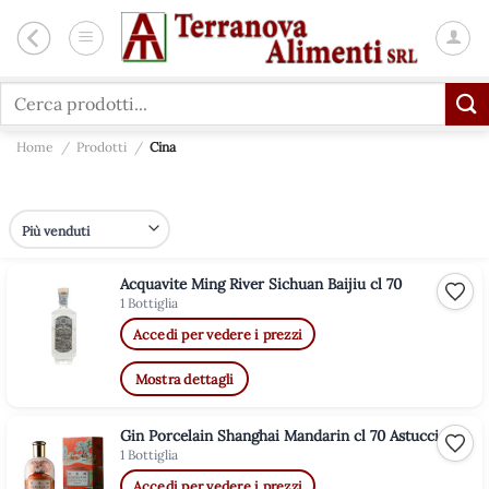
Salta
ai
contenuti
Cerca:
Home
/
Prodotti
/
Cina
Acquavite Ming River Sichuan Baijiu cl 70
Aggiu
1 Bottiglia
Accedi per vedere i prezzi
Mostra dettagli
Gin Porcelain Shanghai Mandarin cl 70 Astucciato
Aggiu
1 Bottiglia
Accedi per vedere i prezzi