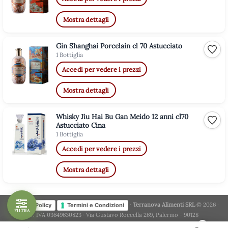
Mostra dettagli
Gin Shanghai Porcelain cl 70 Astucciato
Aggiu
1 Bottiglia
Accedi per vedere i prezzi
Mostra dettagli
Whisky Jiu Hai Bu Gan Meido 12 anni cl70
Aggiu
Astucciato Cina
1 Bottiglia
Accedi per vedere i prezzi
Mostra dettagli
·
Terranova Alimenti SRL
© 2026 ·
Privacy Policy
Termini e Condizioni
FILTRA
P. IVA 03649630823 · Via Gustavo Roccella 269, Palermo - 90128