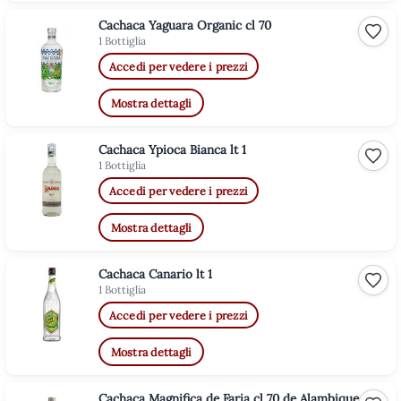
Cachaca Yaguara Organic cl 70
Aggiu
1 Bottiglia
Accedi per vedere i prezzi
Mostra dettagli
Cachaca Ypioca Bianca lt 1
Aggiu
1 Bottiglia
Accedi per vedere i prezzi
Mostra dettagli
Cachaca Canario lt 1
Aggiu
1 Bottiglia
Accedi per vedere i prezzi
Mostra dettagli
Cachaca Magnifica de Faria cl 70 de Alambique