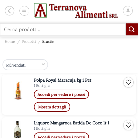
Salta
ai
contenuti
Cerca:
Home
/
Prodotti
/
Brasile
Polpa Royal Maracuja kg 1 Pet
Aggiu
1 Bottiglia
Accedi per vedere i prezzi
Mostra dettagli
Liquore Mangaroca Batida De Coco lt 1
Aggiu
1 Bottiglia
Accedi per vedere i prezzi