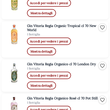
Accedi per vedere i prezzi
Mostra dettagli
Gin Vitoria Regia Organic Tropical cl 70 New
Aggiu
World
1 Bottiglia
Accedi per vedere i prezzi
Mostra dettagli
Gin Vitoria Regia Organico cl 70 London Dry
Aggiu
1 Bottiglia
Accedi per vedere i prezzi
Mostra dettagli
Gin Vitoria Regia Organico Rosè cl 70 Pot Still
Aggiu
1 Bottiglia
Accedi per vedere i prezzi