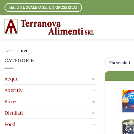
Salta
HAI UN LOCALE O SEI UN GROSSISTA?
ai
contenuti
Home
/
0.21
CATEGORIE
IMMAGINE
Acque
Aperitivi
Birre
Distillati
Food