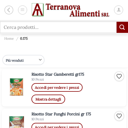
Salta
ai
contenuti
Cerca:
Home
/
0.175
Risotto Star Gamberetti gr175
Aggiu
10 Pezzi
Accedi per vedere i prezzi
Mostra dettagli
Risotto Star Funghi Porcini gr 175
Aggiu
10 Pezzi
Accedi per vedere i prezzi