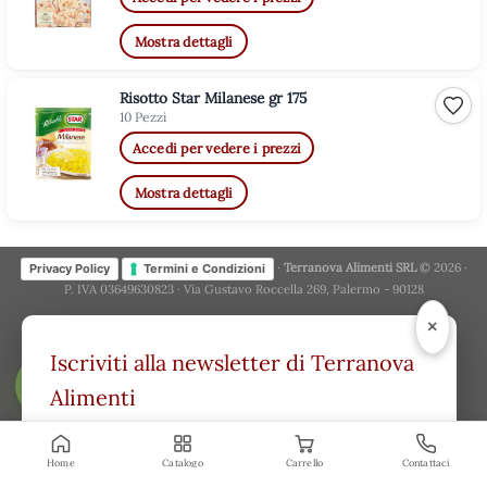
Mostra dettagli
Risotto Star Milanese gr 175
Aggiu
10 Pezzi
Accedi per vedere i prezzi
Mostra dettagli
·
Terranova Alimenti SRL
© 2026 ·
Privacy Policy
Termini e Condizioni
P. IVA 03649630823 · Via Gustavo Roccella 269, Palermo - 90128
×
Iscriviti alla newsletter di Terranova
Alimenti
FILTRA
Offerte esclusive, novità e consigli
direttamente nella tua casella. Niente spam.
Home
Catalogo
Carrello
Contattaci