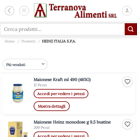
Salta
ai
contenuti
Cerca:
Home
/
Prodotti
/
HEINZ ITALIA S.P.A.
Maionese Kraft ml 490 (465G)
Aggiu
12 Pezzi
Accedi per vedere i prezzi
Mostra dettagli
Maionese Heinz monodose g 9,5 bustine
Aggiu
200 Pezzi
Accedi per vedere i prezzi