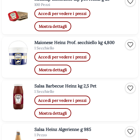
Aggiu
100 Pezzi
Accedi per vedere i prezzi
Mostra dettagli
Maionese Heinz Prof. secchiello kg 4,800
Aggiu
1 Secchiello
Accedi per vedere i prezzi
Mostra dettagli
Salsa Barbecue Heinz kg 2,5 Pet
Aggiu
1 Secchiello
Accedi per vedere i prezzi
Mostra dettagli
Salsa Heinz Algerienne g 985
Aggiu
1 Pezzo