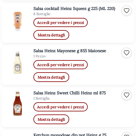
Salsa cocktail Heinz Squeez g 225 (ML 220)
Aggiu
8 Bottiglie
Accedi per vedere i prezzi
Mostra dettagli
Salsa Heinz Mayonese g 855 Maionese
Aggiu
1 Pezzo
Accedi per vedere i prezzi
Mostra dettagli
Salsa Heinz Sweet Chilli Heinz ml 875
Aggiu
1 Bottiglia
Accedi per vedere i prezzi
Mostra dettagli
Ketchup monodose dip pot Heinz g 25