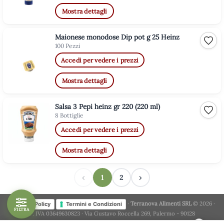
Mostra dettagli
Maionese monodose Dip pot g 25 Heinz
Aggiu
100 Pezzi
Accedi per vedere i prezzi
Mostra dettagli
Salsa 3 Pepi heinz gr 220 (220 ml)
Aggiu
8 Bottiglie
Accedi per vedere i prezzi
Mostra dettagli
‹
1
2
›
·
Terranova Alimenti SRL
© 2026 ·
Privacy Policy
Termini e Condizioni
FILTRA
P. IVA 03649630823 · Via Gustavo Roccella 269, Palermo - 90128