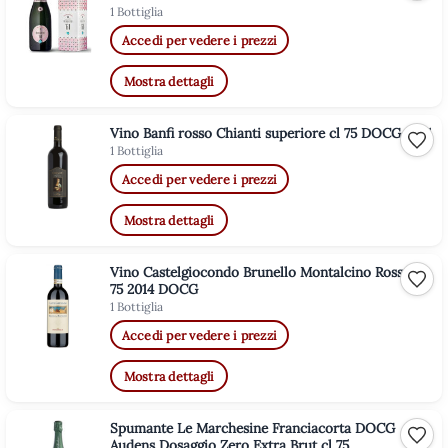
1 Bottiglia
Accedi per vedere i prezzi
Mostra dettagli
Vino Banfi rosso Chianti superiore cl 75 DOCG 2021
Aggiu
1 Bottiglia
Accedi per vedere i prezzi
Mostra dettagli
Vino Castelgiocondo Brunello Montalcino Rosso cl
Aggiu
75 2014 DOCG
1 Bottiglia
Accedi per vedere i prezzi
Mostra dettagli
Spumante Le Marchesine Franciacorta DOCG
Aggiu
Audens Dosaggio Zero Extra Brut cl 75