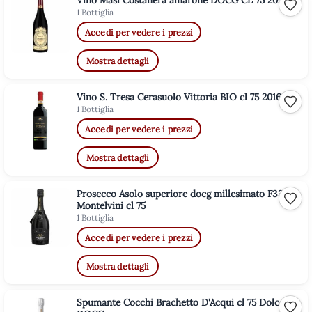
Vino Masi Costanera amarone DOCG CL 75 2020
Aggiu
1 Bottiglia
Accedi per vedere i prezzi
Mostra dettagli
Vino S. Tresa Cerasuolo Vittoria BIO cl 75 2016
Aggiu
1 Bottiglia
Accedi per vedere i prezzi
Mostra dettagli
Prosecco Asolo superiore docg millesimato F333M
Aggiu
Montelvini cl 75
1 Bottiglia
Accedi per vedere i prezzi
Mostra dettagli
Spumante Cocchi Brachetto D'Acqui cl 75 Dolce
Aggiu