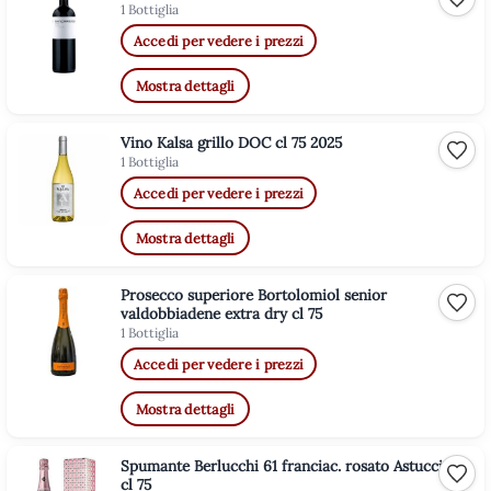
Aggiu
1 Bottiglia
Accedi per vedere i prezzi
Mostra dettagli
Vino Kalsa grillo DOC cl 75 2025
Aggiu
1 Bottiglia
Accedi per vedere i prezzi
Mostra dettagli
Prosecco superiore Bortolomiol senior
Aggiu
valdobbiadene extra dry cl 75
1 Bottiglia
Accedi per vedere i prezzi
Mostra dettagli
Spumante Berlucchi 61 franciac. rosato Astucciato
Aggiu
cl 75