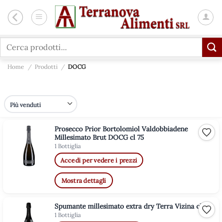
Salta
ai
contenuti
Cerca:
Home
/
Prodotti
/
DOCG
Prosecco Prior Bortolomiol Valdobbiadene
Aggiu
Millesimato Brut DOCG cl 75
1 Bottiglia
Accedi per vedere i prezzi
Mostra dettagli
Spumante millesimato extra dry Terra Vizina cl 75
Aggiu
1 Bottiglia