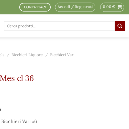
Accedi / Registrati
0,00
€
CONTATTACI
Cerca:
ols
/
Bicchieri Liquore
/
Bicchieri Vari
 Mes cl 36
i
 Bicchieri Vari x6