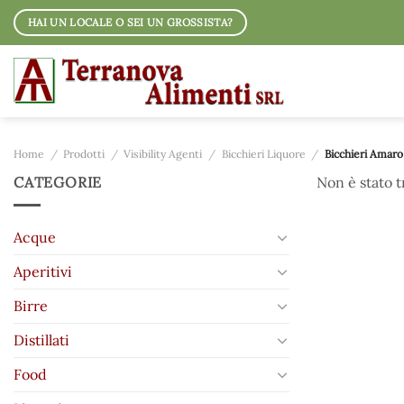
Salta
HAI UN LOCALE O SEI UN GROSSISTA?
ai
contenuti
Home
/
Prodotti
/
Visibility Agenti
/
Bicchieri Liquore
/
Bicchieri Amaro
CATEGORIE
Non è stato 
Acque
Aperitivi
Birre
Distillati
Food