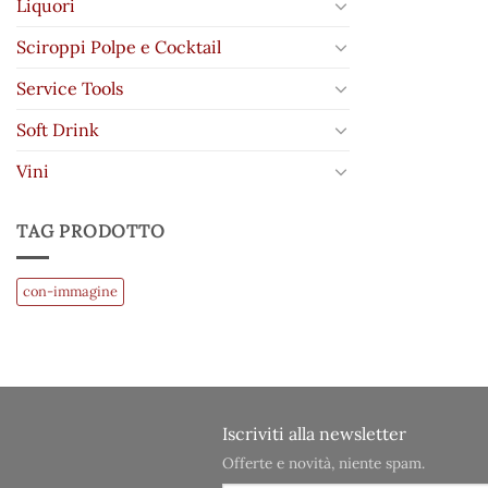
Liquori
Sciroppi Polpe e Cocktail
Service Tools
Soft Drink
Vini
TAG PRODOTTO
con-immagine
Iscriviti alla newsletter
Offerte e novità, niente spam.