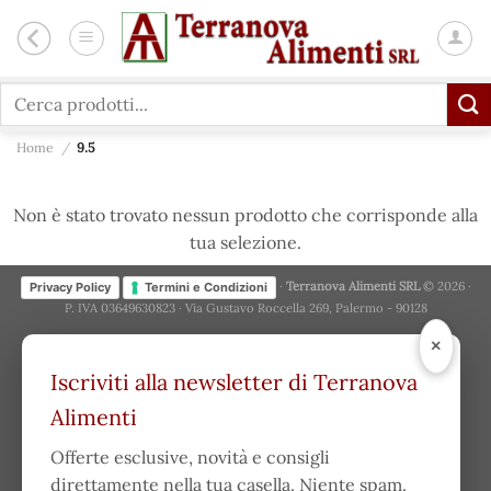
Salta
ai
contenuti
Cerca:
Home
/
9.5
Non è stato trovato nessun prodotto che corrisponde alla
tua selezione.
·
Terranova Alimenti SRL
© 2026 ·
Privacy Policy
Termini e Condizioni
P. IVA 03649630823 · Via Gustavo Roccella 269, Palermo - 90128
×
Iscriviti alla newsletter di Terranova
Alimenti
Offerte esclusive, novità e consigli
direttamente nella tua casella. Niente spam.