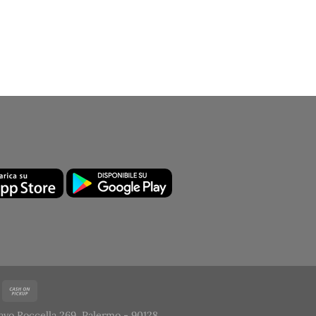
avo Roccella 269, Palermo - 90128