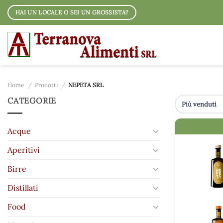
Salta
HAI UN LOCALE O SEI UN GROSSISTA?
ai
contenuti
Home
/
Prodotti
/
NEPETA SRL
CATEGORIE
IMMAGINE
Acque
Aperitivi
Birre
Distillati
Food