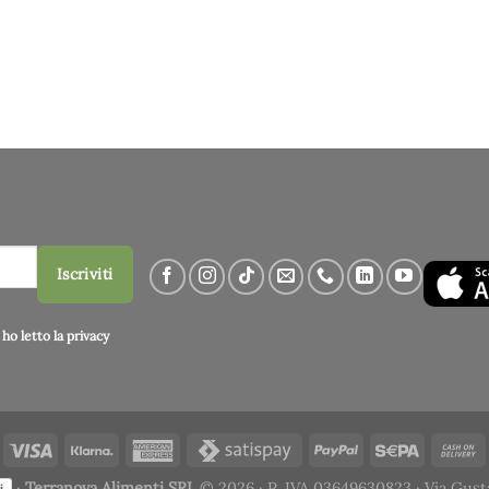
Iscriviti
ho letto la
privacy
·
Terranova Alimenti SRL
© 2026 · P. IVA 03649630823 · Via Gust
i