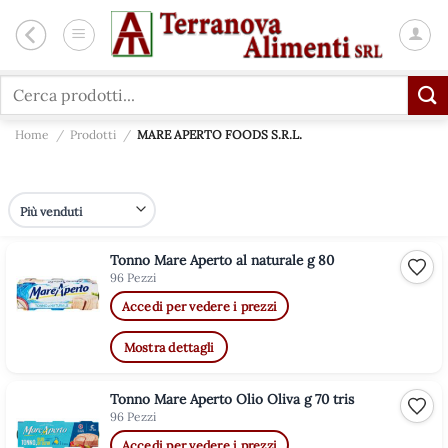
Salta
ai
contenuti
Cerca:
Home
/
Prodotti
/
MARE APERTO FOODS S.R.L.
Tonno Mare Aperto al naturale g 80
Aggiu
96 Pezzi
Accedi per vedere i prezzi
Mostra dettagli
Tonno Mare Aperto Olio Oliva g 70 tris
Aggiu
96 Pezzi
Accedi per vedere i prezzi