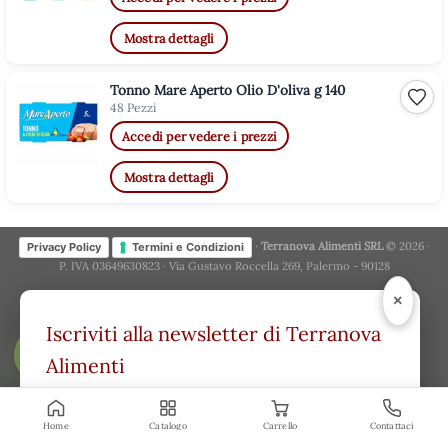
Mostra dettagli
Tonno Mare Aperto Olio D'oliva g 140
Aggiu
48 Pezzi
Accedi per vedere i prezzi
Mostra dettagli
·
Terranova Alimenti SRL
© 2026 ·
Privacy Policy
Termini e Condizioni
P. IVA 03649630823 · Via Gustavo Roccella 269, Palermo - 90128
×
Iscriviti alla newsletter di Terranova
Alimenti
FILTRA
Offerte esclusive, novità e consigli
direttamente nella tua casella. Niente spam.
Home
Catalogo
Carrello
Contattaci