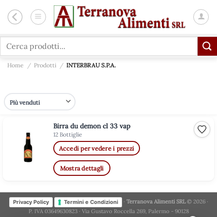
Salta
ai
contenuti
Cerca:
Home
/
Prodotti
/
INTERBRAU S.P.A.
Birra du demon cl 33 vap
Aggiu
12 Bottiglie
Accedi per vedere i prezzi
Mostra dettagli
·
Terranova Alimenti SRL
© 2026 ·
Privacy Policy
Termini e Condizioni
P. IVA 03649630823 · Via Gustavo Roccella 269, Palermo - 90128