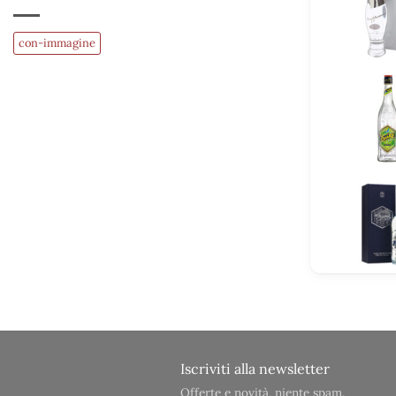
con-immagine
Iscriviti alla newsletter
Offerte e novità, niente spam.