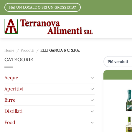
Salta
HAI UN LOCALE O SEI UN GROSSISTA?
ai
contenuti
Home
/
Prodotti
/
F.LLI GANCIA & C. S.P.A.
CATEGORIE
IMMAGINE
Acque
Aperitivi
Birre
Distillati
Food