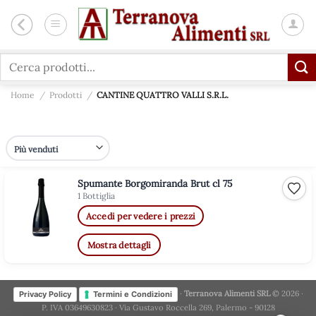
Salta
ai
contenuti
Cerca:
Home
/
Prodotti
/
CANTINE QUATTRO VALLI S.R.L.
Spumante Borgomiranda Brut cl 75
Aggiu
1 Bottiglia
Accedi per vedere i prezzi
Mostra dettagli
·
Terranova Alimenti SRL
© 2026 ·
Privacy Policy
Termini e Condizioni
P. IVA 03649630823 · Via Gustavo Roccella 269, Palermo - 90128